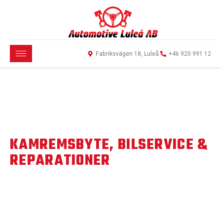
Fabriksvägen 18, Luleå
+46 920 991 12
BILVERKSTAD I LULEÅ –
KAMREMSBYTE, BILSERVICE &
REPARATIONER
Välkommen till Automotive Luleå AB
–
din lokala
bilverkstad i
Luleå
och Gammelstad. Vi
erbjuder allt från
kamremsbyte,
däckbyte, bilservice och AC
–
service
till mer avancerade
bilreparationer i Luleå
. Hos oss får du personlig service, tydliga
priser och trygghet i alla
arbeten.