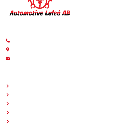
Automotive Luleå AB – Din bilverkstad i Luleå & Gammelstad.
+46 920 991 12
Fabriksvägen 18, Luleå
info@autolulea.se
SNABBLÄNKAR
Startsida
Om Oss
Områden
För företag
Recensioner