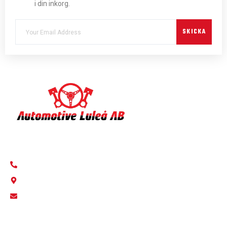
i din inkorg.
SKICKA
Automotive Luleå AB – Din bilverkstad i Luleå & Gammelstad.
+46 920 991 12
Fabriksvägen 18, Luleå
info@autolulea.se
SNABBLÄNKAR