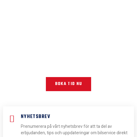
BOKA DIN SERVICE IDAG
Håll bilen i toppskick med hjälp av våra certifierade tekniker i Luleå.
Snabb, trygg och prisvärd service för alla bilmärken.
BOKA TID NU
NYHETSBREV
Prenumerera på vårt nyhetsbrev för att ta del av
erbjudanden, tips och uppdateringar om bilservice direkt